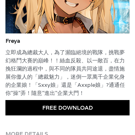
Freya
立即成為總裁大人，為了瀕臨絕境的戰隊，挑戰夢
幻格鬥大賽的巔峰！！絲血反殺、以一敵百，在力
挽狂瀾的過程中，與不同的隊員共同途退，盡情施
展你傲人的「總裁魅力」，迷倒一眾萬千企業化身
的企業娘！「Sxxy娘」還是「Axxple娘」?通通任
你"操"弄！隨意"進出"企業大門！
FREE DOWNLOAD
MORE DETAILS